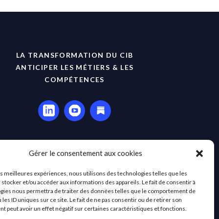
LA TRANSFORMATION DU CIB
ANTICIPER LES MÉTIERS & LES
COMPÉTENCES
Gérer le consentement aux cookies
les meilleures expériences, nous utilisons des technologies telles que les
 stocker et/ou accéder aux informations des appareils. Le fait de consentir à
gies nous permettra de traiter des données telles que le comportement de
 les ID uniques sur ce site. Le fait de ne pas consentir ou de retirer son
 peut avoir un effet négatif sur certaines caractéristiques et fonctions.