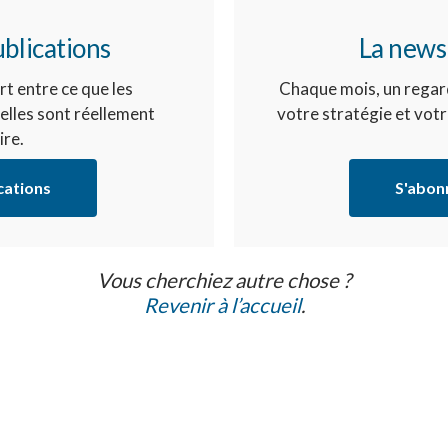
blications
La newsl
rt entre ce que les
Chaque mois, un regard
elles sont réellement
votre stratégie et vot
ire.
cations
S'abonn
Vous cherchiez autre chose ?
Revenir à l’accueil
.