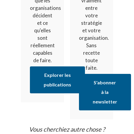
que les
vraiment
organisations
entre
décident
votre
et ce
stratégie
qu'elles
et votre
sont
organisation.
réellement
Sans
capables
recette
de faire.
toute
faite.
Explorer les
S'abonner
publications
à la
newsletter
Vous cherchiez autre chose ?