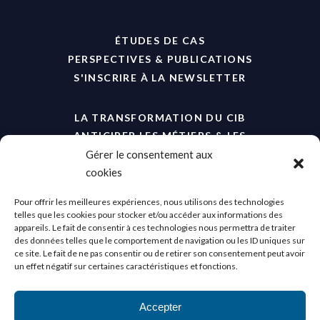
ÉTUDES DE CAS
PERSPECTIVES & PUBLICATIONS
S'INSCRIRE À LA NEWSLETTER
LA TRANSFORMATION DU CIB
ANTICIPER LES MÉTIERS & LES
COMPÉTENCES
Gérer le consentement aux
cookies
Pour offrir les meilleures expériences, nous utilisons des technologies
telles que les cookies pour stocker et/ou accéder aux informations des
appareils. Le fait de consentir à ces technologies nous permettra de traiter
des données telles que le comportement de navigation ou les ID uniques sur
ce site. Le fait de ne pas consentir ou de retirer son consentement peut avoir
un effet négatif sur certaines caractéristiques et fonctions.
No Result
Website Carbon
Accepter