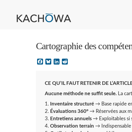
Cartographie des compéten
Facebook
Bluesky
LinkedIn
Reddit
CE QU’IL FAUT RETENIR DE L’ARTICL
Aucune méthode ne suffit seule.
La car
Inventaire structuré
→ Base rapide en 
Évaluations 360°
→ Réservées aux mana
Entretiens annuels
→ Exploitables si 
Observation terrain
→ Indispensable po