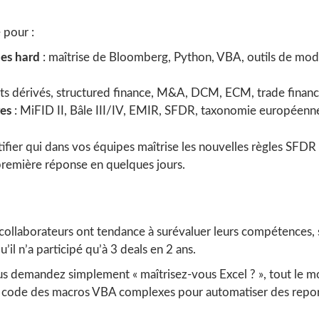
 pour :
ues hard
: maîtrise de Bloomberg, Python, VBA, outils de modé
ts dérivés, structured finance, M&A, DCM, ECM, trade finan
res
: MiFID II, Bâle III/IV, EMIR, SFDR, taxonomie européenn
fier qui dans vos équipes maîtrise les nouvelles règles SFDR
première réponse en quelques jours.
 collaborateurs ont tendance à surévaluer leurs compétences, s
’il n’a participé qu’à 3 deals en 2 ans.
ous demandez simplement « maîtrisez-vous Excel ? », tout le mo
i code des macros VBA complexes pour automatiser des report