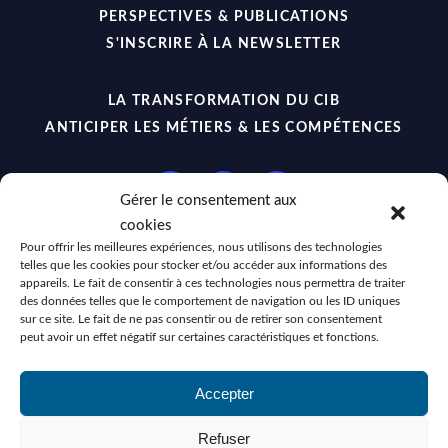
PERSPECTIVES & PUBLICATIONS
S'INSCRIRE À LA NEWSLETTER
LA TRANSFORMATION DU CIB
ANTICIPER LES MÉTIERS & LES COMPÉTENCES
Gérer le consentement aux
cookies
Pour offrir les meilleures expériences, nous utilisons des technologies
telles que les cookies pour stocker et/ou accéder aux informations des
appareils. Le fait de consentir à ces technologies nous permettra de traiter
No Result
Website Carbon
des données telles que le comportement de navigation ou les ID uniques
sur ce site. Le fait de ne pas consentir ou de retirer son consentement
peut avoir un effet négatif sur certaines caractéristiques et fonctions.
Mentions Légales
•
Politique de Confidentialité
Accepter
Politique de Cookies
•
CGU
© 2023 - 2026
KACHŌWA
, Tous droits réservés.
Refuser
Site Internet hébergé par
Infomaniak.