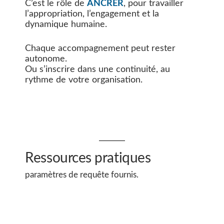
C’est le rôle de
ANCRER
, pour travailler
l’appropriation, l’engagement et la
dynamique humaine.
Chaque accompagnement peut rester
autonome.
Ou s’inscrire dans une continuité, au
rythme de votre organisation.
Ressources pratiques
Aucun article n’a été trouvé pour les
paramètres de requête fournis.