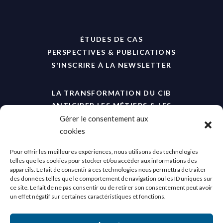
ÉTUDES DE CAS
PERSPECTIVES & PUBLICATIONS
S'INSCRIRE À LA NEWSLETTER
LA TRANSFORMATION DU CIB
ANTICIPER LES MÉTIERS & LES
COMPÉTENCES
Gérer le consentement aux
cookies
Pour offrir les meilleures expériences, nous utilisons des technologies
telles que les cookies pour stocker et/ou accéder aux informations des
appareils. Le fait de consentir à ces technologies nous permettra de traiter
des données telles que le comportement de navigation ou les ID uniques sur
ce site. Le fait de ne pas consentir ou de retirer son consentement peut avoir
un effet négatif sur certaines caractéristiques et fonctions.
No Result
Website Carbon