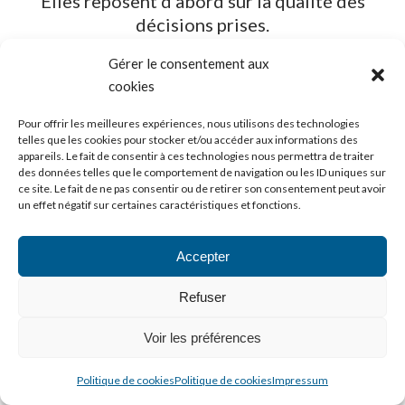
Elles reposent d’abord sur la qualité des
décisions prises.
Gérer le consentement aux
cookies
Pour offrir les meilleures expériences, nous utilisons des technologies
Penser
avant d’agir.
Structurer
telles que les cookies pour stocker et/ou accéder aux informations des
appareils. Le fait de consentir à ces technologies nous permettra de traiter
avant de transformer.
des données telles que le comportement de navigation ou les ID uniques sur
ce site. Le fait de ne pas consentir ou de retirer son consentement peut avoir
un effet négatif sur certaines caractéristiques et fonctions.
Nous accompagnons les dirigeants à
clarifier
leurs choix et structurer leurs décisions
Accepter
stratégiques
.
Refuser
Pour cela, nous mobilisons trois leviers
complémentaires —
Aligner, Anticiper et
Voir les préférences
Impacter
— qui permettent d’intégrer les
compétences, les talents et les dynamiques
Politique de cookies
Politique de cookies
Impressum
humaines comme de véritables
appuis de