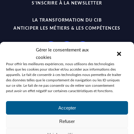
S'INSCRIRE À LA NEWSLETTER
LA TRANSFORMATION DU CIB
ANTICIPER LES MÉTIERS & LES COMPÉTENCES
Gérer le consentement aux
cookies
Pour offrir les meilleures expériences, nous utilisons des technologies
telles que les cookies pour stocker et/ou accéder aux informations des
appareils. Le fait de consentir à ces technologies nous permettra de traiter
No Result
Website Carbon
des données telles que le comportement de navigation ou les ID uniques
sur ce site. Le fait de ne pas consentir ou de retirer son consentement
peut avoir un effet négatif sur certaines caractéristiques et fonctions.
Mentions Légales
•
Politique de Confidentialité
Accepter
Politique de Cookies
•
CGU
© 2023 - 2026
KACHŌWA
, Tous droits réservés.
Refuser
Site Internet hébergé par
Infomaniak.